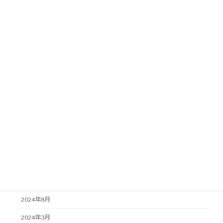
カテゴリー
お知らせ
ブログ
施工事例
アーカイブ
2026年4月
2025年7月
2025年5月
2025年3月
2024年8月
2024年3月