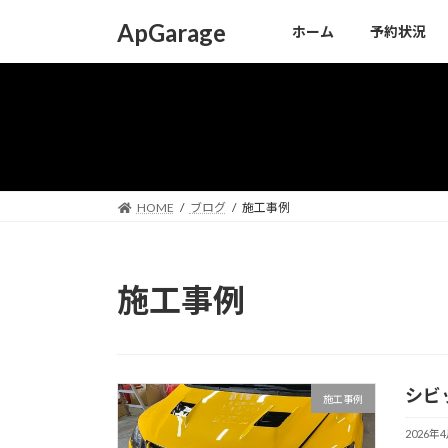
コ
ナ
ApGarage
ホーム
予約状況
ン
ビ
テ
ゲ
ン
ー
ツ
シ
へ
ョ
ス
ン
キ
に
ッ
移
HOME
ブログ
施工事例
プ
動
施工事例
シビ
施工事例
2026年