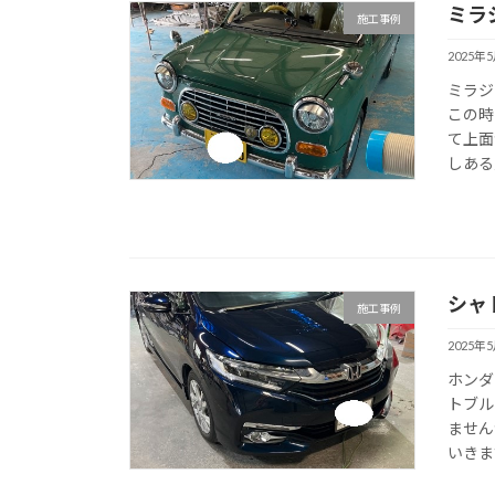
ミラ
施工事例
2025年
ミラジ
この時
て上面
しある
シャ
施工事例
2025年
ホンダ
トブル
ません
いきます