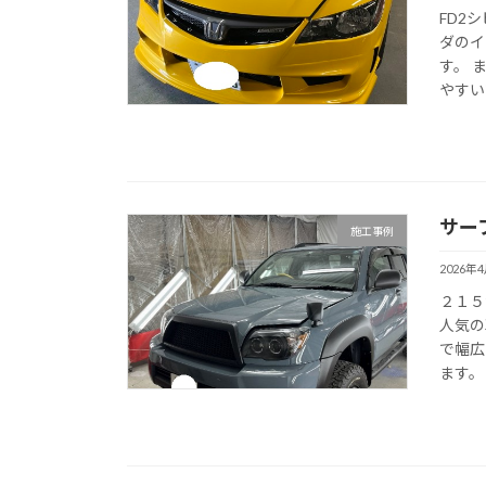
FD2
ダのイ
す。 
やすいで
サー
施工事例
2026年
２１５
人気の
で幅広
ます。