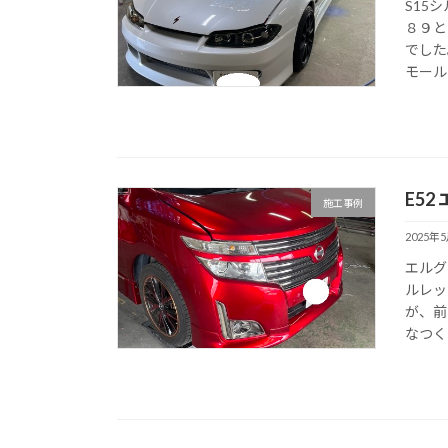
S15
８９と
でした
モール
E5
施工事例
2025年
エルグ
ルレッ
が、前
なつく