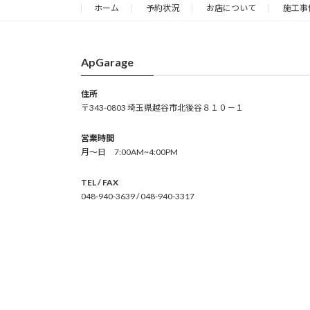
ジ
ホーム
予約状況
お店について
施工事
ペ
ー
ApGarage
ジ
送
住所
〒343-0803 埼玉県越谷市北後谷８１０－１
り
営業時間
月～日 7:00AM~4:00PM
TEL / FAX
048-940-3639 / 048-940-3317