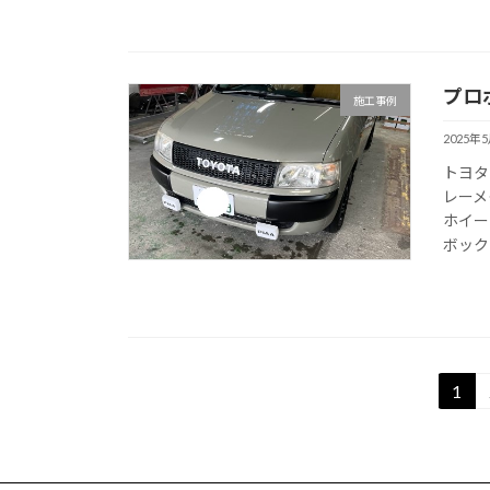
プロ
施工事例
2025年
トヨタ
レーメ
ホイー
ボック
投
1
固
定
稿
ペ
の
ー