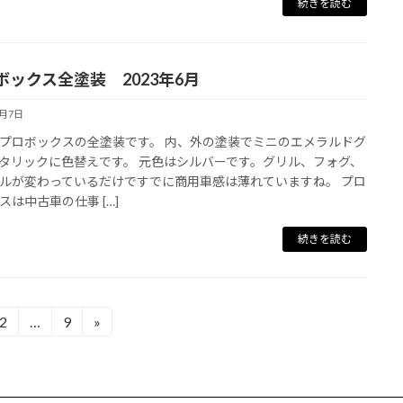
続きを読む
ボックス全塗装 2023年6月
5月7日
プロボックスの全塗装です。 内、外の塗装でミニのエメラルドグ
タリックに色替えです。 元色はシルバーです。グリル、フォグ、
ルが変わっているだけですでに商用車感は薄れていますね。 プロ
スは中古車の仕事 […]
続きを読む
2
…
9
»
固
固
定
定
ペ
ペ
ー
ー