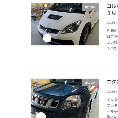
コル
施工事例
１月
2026年
外装の
はご依
ごい戦
ず声が
エク
施工事例
2026年
エクス
ている
ール等
後ろの