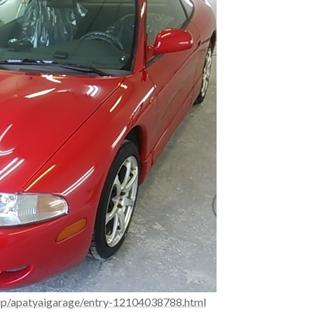
.jp/apatyaigarage/entry-12104038788.html