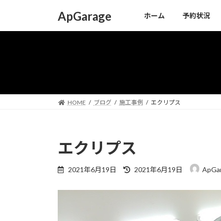
コ
ナ
ApGarage
ホーム
予約状況
ン
ビ
テ
ゲ
ン
ー
ツ
シ
へ
ョ
ス
ン
キ
に
ッ
移
HOME
ブログ
施工事例
エクリプス
プ
動
エクリプス
最
2021年6月19日
2021年6月19日
ApGa
終
更
新
日
時