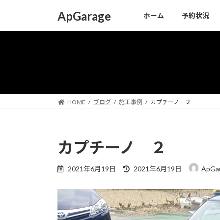
コ
ナ
ApGarage
ホーム
予約状況
ン
ビ
テ
ゲ
ン
ー
ツ
シ
へ
ョ
ス
ン
キ
に
ッ
移
HOME
ブログ
施工事例
カプチーノ ２
プ
動
カプチーノ ２
最
2021年6月19日
2021年6月19日
ApGa
終
更
新
日
時