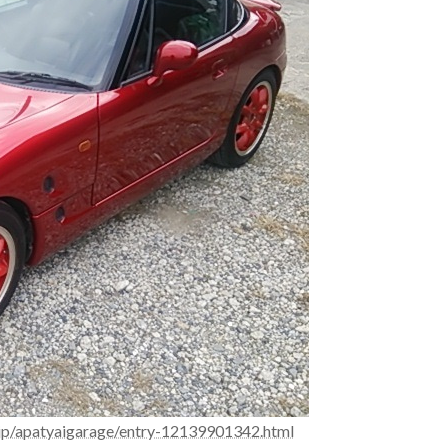
.jp/apatyaigarage/entry-12139901342.html