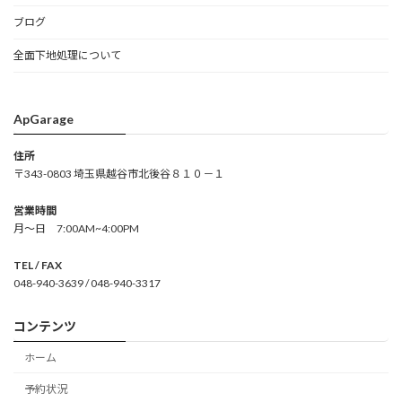
ブログ
全面下地処理について
ApGarage
住所
〒343-0803 埼玉県越谷市北後谷８１０－１
営業時間
月～日 7:00AM~4:00PM
TEL / FAX
048-940-3639 / 048-940-3317
コンテンツ
ホーム
予約状況