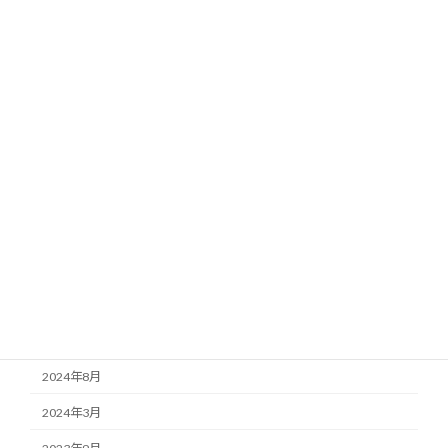
カテゴリー
お知らせ
ブログ
施工事例
アーカイブ
2026年4月
2025年7月
2025年5月
2025年3月
2024年8月
2024年3月