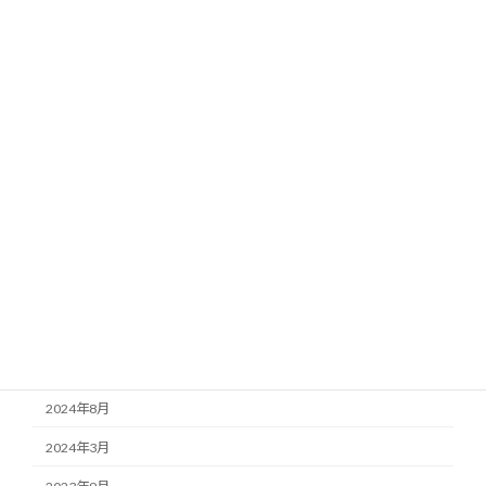
カテゴリー
お知らせ
ブログ
施工事例
アーカイブ
2026年4月
2025年7月
2025年5月
2025年3月
2024年8月
2024年3月