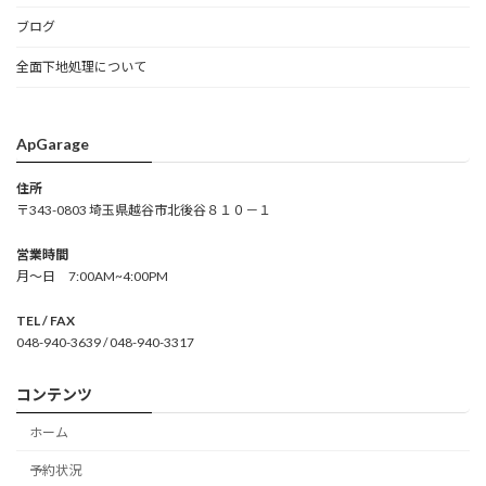
ブログ
全面下地処理について
ApGarage
住所
〒343-0803 埼玉県越谷市北後谷８１０－１
営業時間
月～日 7:00AM~4:00PM
TEL / FAX
048-940-3639 / 048-940-3317
コンテンツ
ホーム
予約状況