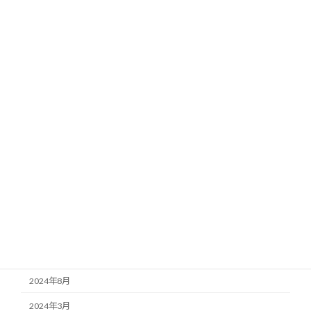
カテゴリー
お知らせ
ブログ
施工事例
アーカイブ
2026年4月
2025年7月
2025年5月
2025年3月
2024年8月
2024年3月